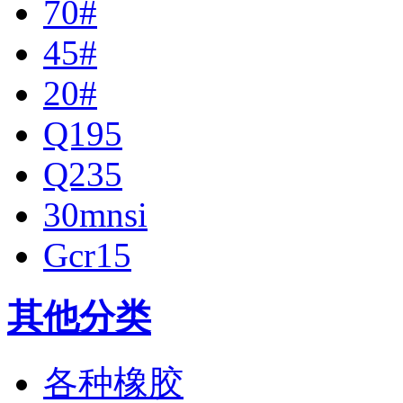
70#
45#
20#
Q195
Q235
30mnsi
Gcr15
其他分类
各种橡胶