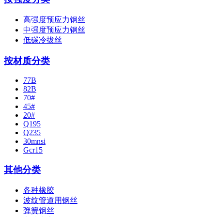
高强度预应力钢丝
中强度预应力钢丝
低碳冷拔丝
按材质分类
77B
82B
70#
45#
20#
Q195
Q235
30mnsi
Gcr15
其他分类
各种橡胶
波纹管道用钢丝
弹簧钢丝