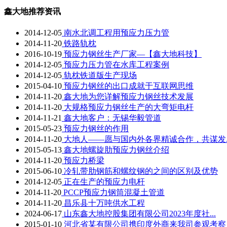
鑫大地推荐资讯
2014-12-05
南水北调工程用预应力压力管
2014-11-20
铁路轨枕
2016-10-19
预应力钢丝生产厂家—【鑫大地科技】
2014-12-05
预应力压力管在水库工程案例
2014-12-05
轨枕铁道版生产现场
2015-04-10
预应力钢丝的出口成就于互联网思维
2014-11-20
鑫大地为您详解预应力钢丝技术发展
2014-11-20
大规格预应力钢丝生产的大弯矩电杆
2014-11-21
鑫大地客户：无锡华毅管道
2015-05-23
预应力钢丝的作用
2014-11-20
大地人——愿与国内外各界精诚合作，共谋发..
2015-05-13
鑫大地螺旋肋预应力钢丝介绍
2014-11-20
预应力桥梁
2015-06-10
冷轧带肋钢筋和螺纹钢的之间的区别及优势
2014-12-05
正在生产的预应力电杆
2014-11-20
PCCP预应力钢筒混凝土管道
2014-11-20
昌乐县十万吨供水工程
2024-06-17
山东鑫大地控股集团有限公司2023年度社...
2015-01-10
河北省某有限公司携印度外商来我司参观考察