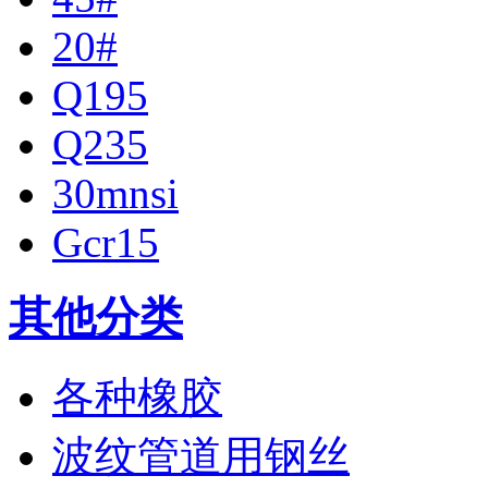
20#
Q195
Q235
30mnsi
Gcr15
其他分类
各种橡胶
波纹管道用钢丝