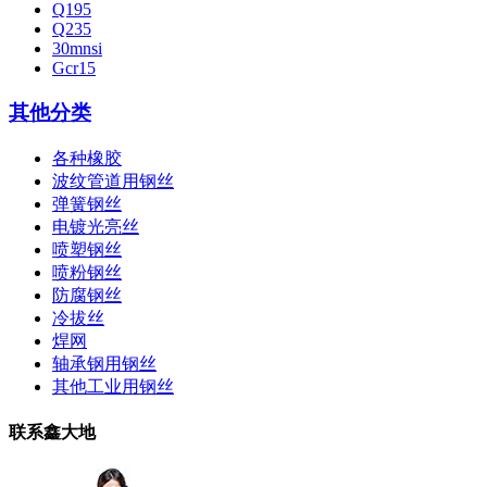
Q195
Q235
30mnsi
Gcr15
其他分类
各种橡胶
波纹管道用钢丝
弹簧钢丝
电镀光亮丝
喷塑钢丝
喷粉钢丝
防腐钢丝
冷拔丝
焊网
轴承钢用钢丝
其他工业用钢丝
联系鑫大地