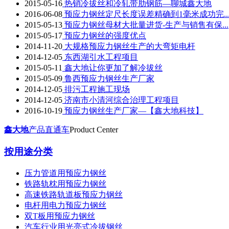
2015-05-16
热销冷拔丝和冷轧带肋钢筋—聊城鑫大地
2016-06-08
预应力钢丝定尺长度误差精确到1毫米成功完..
2015-05-13
预应力钢丝母材大批量进货-生产与销售有保...
2015-05-17
预应力钢丝的强度优点
2014-11-20
大规格预应力钢丝生产的大弯矩电杆
2014-12-05
东西湖引水工程项目
2015-05-11
鑫大地让你更加了解冷拔丝
2015-05-09
鲁西预应力钢丝生产厂家
2014-12-05
排污工程施工现场
2014-12-05
济南市小清河综合治理工程项目
2016-10-19
预应力钢丝生产厂家—【鑫大地科技】
鑫大地
产品直通车
Product Center
按用途分类
压力管道用预应力钢丝
铁路轨枕用预应力钢丝
高速铁路轨道板预应力钢丝
电杆用电力预应力钢丝
双T板用预应力钢丝
汽车行业用光亮式冷拔钢丝