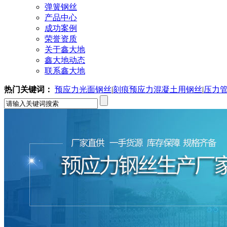
弹簧钢丝
产品中心
成功案例
荣誉资质
关于鑫大地
鑫大地动态
联系鑫大地
热门关键词：
预应力光面钢丝
|
刻痕预应力混凝土用钢丝
|
压力